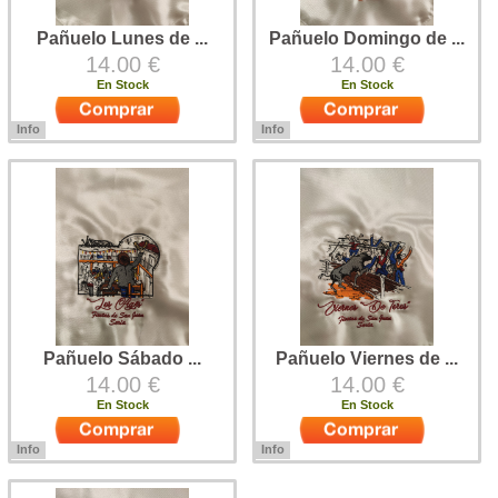
Pañuelo Lunes de ...
Pañuelo Domingo de ...
14.00 €
14.00 €
En Stock
En Stock
Info
Info
Pañuelo de las Fiestas de San
Pañuelo de las Fiestas de San
Juan de Soria Triangular, de raso y
Juan de Soria Triangular, de raso y
bordado a máquina con el diseño
bordado a máquina con el diseño
del Lunes de Bailas
del Domingo de Calderas
Pañuelo Sábado ...
Pañuelo Viernes de ...
14.00 €
14.00 €
En Stock
En Stock
Info
Info
Pañuelo de las Fiestas de San
Pañuelo de las Fiestas de San
Juan de Soria Triangular, de raso y
Juan de Soria Triangular, de raso y