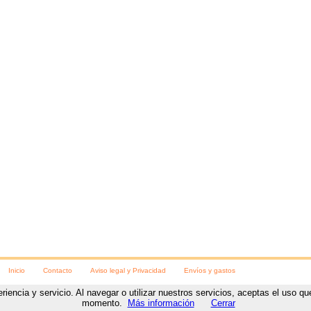
Inicio
Contacto
Aviso legal y Privacidad
Envíos y gastos
eriencia y servicio. Al navegar o utilizar nuestros servicios, aceptas el uso 
ara las fiestas
C/ Numancia, 8
,
Soria
, (
Soria
).
Teléfono:
975230078
https://www.visteteparalasfi
momento.
Más información
Cerrar
Diseño y desarrollo web
por
www.NetyTec.com