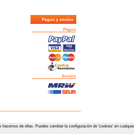
Pagos y envíos
Pagos
Envíos
que hacemos de ellas. Puedes cambiar la configuración de 'cookies' en cualquie
estas.com