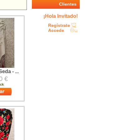
Clientes
¡Hola Invitado!
Regístrate
Accede
eda - ...
0 €
ock
 máquina
 Seda (50%
yón)Fondo
rde claro
no