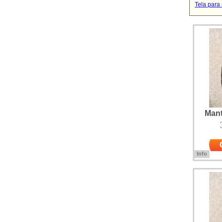
Tela para
Mant
Info
Mantón b
sobre Cr
Poliéster
puesto a