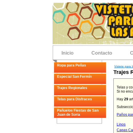
Inicio
Contacto
C
Ropa para Peñas
Vistete para l
Trajes 
Especial San Fermín
Telas y c
Trajes Regionales
Si no enc
Telas para Disfraces
Hay
29
art
Subsecci
Pañuelos Fiestas de San
Juan de Soria
Paños par
Linos
Capas Ca