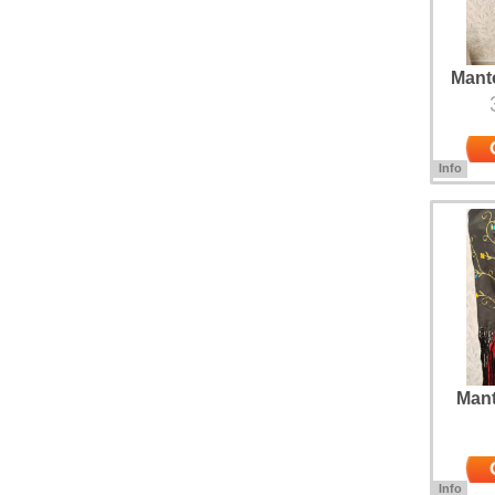
Mantó
Info
Mantón b
sobre Cr
Poliéster
puesto a
Mant
Info