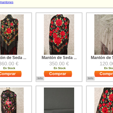
 mantones
ón de Seda ...
Mantón de Seda ...
Mantón de S
360.00 €
350.00 €
120.0
En Stock
En Stock
En St
Info
Info
ordado a máquina
Mantón bordado a máquina
Mantón bordado a
espón de Seda (50%
sobre Crespón de Seda (50%
sobre Crespón de
 50% Rayón) Fleco
Poliéster 50% Rayón) Fleco
Poliéster 50% Ra
 mano
puesto a mano
crudo y bordado ve
Fleco puesto a ma