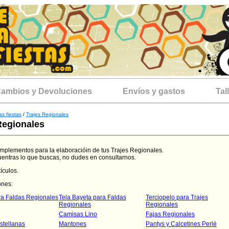
ambios y Devoluciones
Envíos y gastos
Tal
as fiestas
/
Trajes Regionales
Regionales
omplementos para la elaboracióin de tus Trajes Regionales.
uentras lo que buscas, no dudes en consultarnos.
ículos.
ones:
a Faldas Regionales
Tela Bayeta para Faldas
Terciopelo para Trajes
Regionales
Regionales
Camisas Lino
Fajas Regionales
stellanas
Mantones
Pantys y Calcetines Perlé