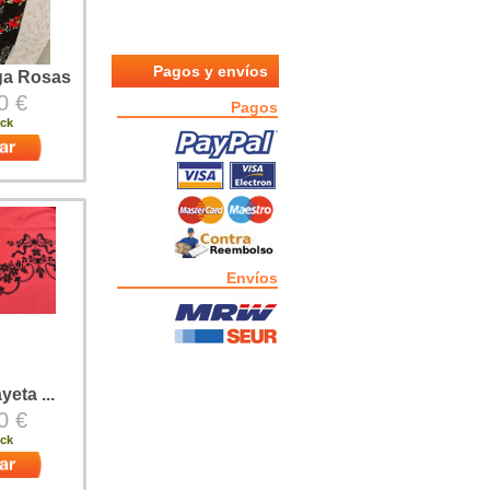
Pagos y envíos
ga Rosas
0 €
Pagos
ock
odelo rosas
res y
 en
 mano de 8
130 cm x 130
Envíos
yeta ...
0 €
ock