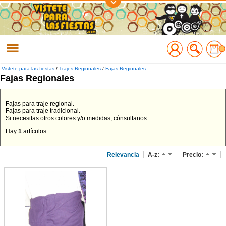
Regístrate
Accede
Vistete para las fiestas
/
Trajes Regionales
/
Fajas Regionales
Fajas Regionales
Fajas para traje regional.
Fajas para traje tradicional.
Si necesitas otros colores y/o medidas, cónsultanos.
Hay
1
artículos.
Relevancia
A-z:
Precio: