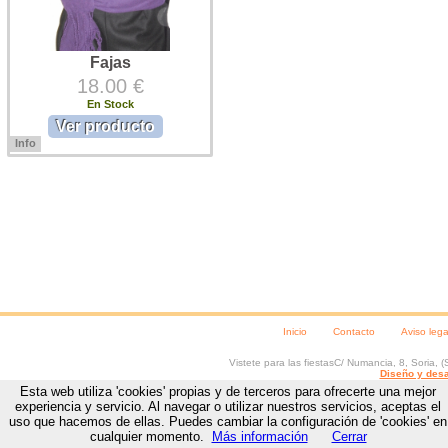
Fajas
18.00 €
En Stock
Ver producto
Info
Fajas para traje regional. Fajas
para traje tradicional. Fajas para
Semana Santa. Tamaño faja: 28 x
290 cms. composición faja: 70 %
acrílico, ...
Inicio
Contacto
Aviso lega
Vistete para las fiestas
C/ Numancia, 8
,
Soria
, (
Diseño y desa
Esta web utiliza 'cookies' propias y de terceros para ofrecerte una mejor
experiencia y servicio. Al navegar o utilizar nuestros servicios, aceptas el
uso que hacemos de ellas. Puedes cambiar la configuración de 'cookies' en
cualquier momento.
Más información
Cerrar