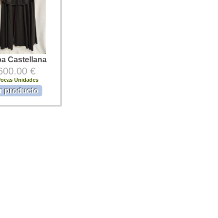
a Castellana
600.00 €
Pocas Unidades
r producto
ellana. Capa
 para trajes
s o Semana Santa.
año negro, con
asamanería y vistas
lo ...