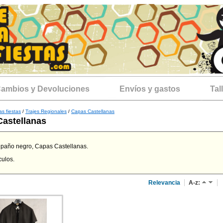
ambios y Devoluciones
Envíos y gastos
Tal
as fiestas
/
Trajes Regionales
/
Capas Castellanas
astellanas
paño negro, Capas Castellanas.
culos.
Relevancia
A-z: