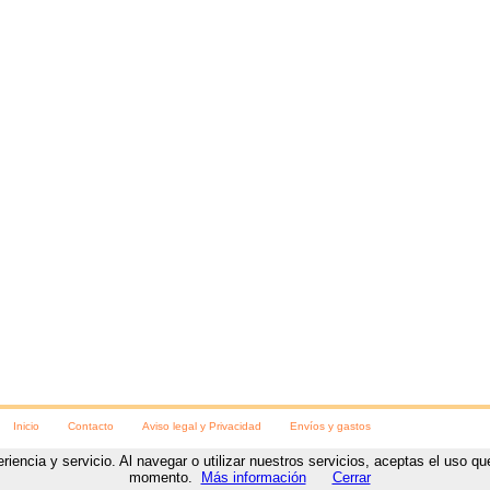
Inicio
Contacto
Aviso legal y Privacidad
Envíos y gastos
eriencia y servicio. Al navegar o utilizar nuestros servicios, aceptas el uso 
ara las fiestas
C/ Numancia, 8
,
Soria
, (
Soria
).
Teléfono:
975230078
https://www.visteteparalasfi
momento.
Más información
Cerrar
Diseño y desarrollo web
por
www.NetyTec.com