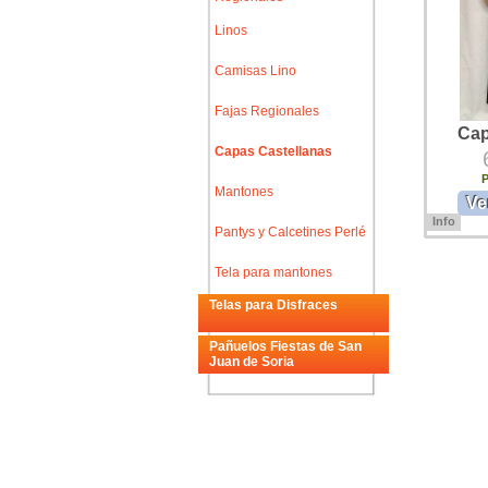
Linos
Camisas Lino
Fajas Regionales
Cap
Capas Castellanas
Mantones
Ve
Info
Pantys y Calcetines Perlé
Capa Cast
Castellana
regionale
Tela para mantones
Capa de p
capillo, p
Telas para Disfraces
de terciope
Pañuelos Fiestas de San
Juan de Soria