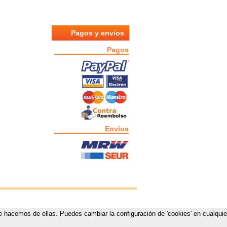
Pagos y envíos
Pagos
Envíos
que hacemos de ellas. Puedes cambiar la configuración de 'cookies' en cualquie
estas.com