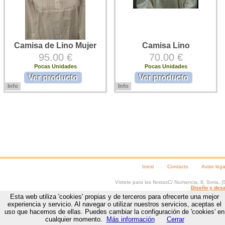
Camisa de Lino Mujer
Camisa Lino
95.00 €
70.00 €
Pocas Unidades
Pocas Unidades
Ver producto
Ver producto
Info
Info
Camisa lino traje regional.Camisa
Camisa de lino para traje regional.
lino traje tradicional.Camisa en
Camisa de lino para traje
lino 100 %, elaboración
tradicional. Composición: lino 100
artesanal.Camisa para mujer con
% Camisa de caballero, cuello
cuello tirilla y jaretas ...
tirilla y ...
Inicio
Contacto
Aviso lega
Vistete para las fiestas
C/ Numancia, 8
,
Soria
, (
Diseño y desa
Esta web utiliza 'cookies' propias y de terceros para ofrecerte una mejor
experiencia y servicio. Al navegar o utilizar nuestros servicios, aceptas el
uso que hacemos de ellas. Puedes cambiar la configuración de 'cookies' en
cualquier momento.
Más información
Cerrar