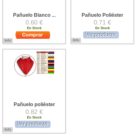
Pañuelo Blanco ...
Pañuelo Poliéster
0.60 €
0.71 €
En Stock
En Stock
Ver producto
Info
Info
Pañuelo en poliéster en triángulo,
Pañuelo blanco para fiestas, en
medidas: 57 x 57 x 80 . Terminado
tejido de poliéster, rematado con
en prespunte.
dobladillo.
Pañuelo poliéster
0.82 €
En Stock
Ver producto
Info
Pañuelo en poliéster en triángulo