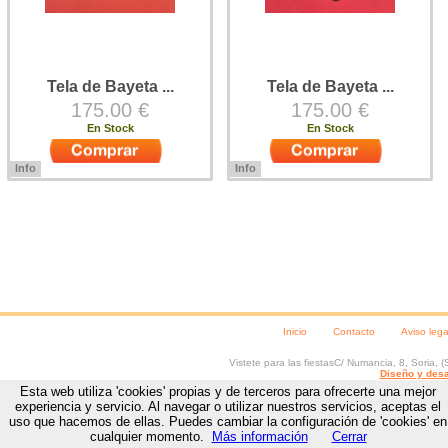
Tela de Bayeta ...
Tela de Bayeta ...
175.00 €
175.00 €
En Stock
En Stock
Info
Info
Tela de bayeta especial para
Tela de bayeta especial para
faldas de trajes regionales. Tela
faldas de trajes regionales. Tela
más ligera que el paño, en fondo
más ligera que el paño, en fondo
rojo, con el dibujo labrado en color
rojo, con el dibujo labrado en color
...
...
Inicio
Contacto
Aviso lega
Vistete para las fiestas
C/ Numancia, 8
,
Soria
, (
Diseño y desa
Esta web utiliza 'cookies' propias y de terceros para ofrecerte una mejor
experiencia y servicio. Al navegar o utilizar nuestros servicios, aceptas el
uso que hacemos de ellas. Puedes cambiar la configuración de 'cookies' en
cualquier momento.
Más información
Cerrar