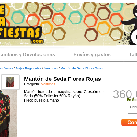
ambios y Devoluciones
Envíos y gastos
Tal
as fiestas
/
Trajes Regionales
/
Mantones
/
Mantón de Seda Flores Rojas
Mantón de Seda Flores Rojas
Categoría:
Mantones
360.
Mantón bordado a máquina sobre Crespón de
Seda (50% Poliéster 50% Rayón)
En Sto
Fleco puesto a mano
Unid