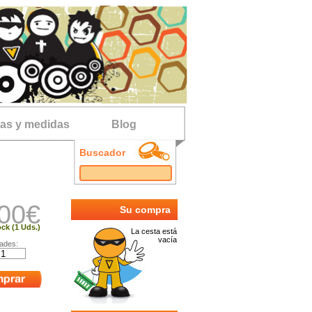
las y medidas
Blog
Buscador
00
€
Su compra
ck (1 Uds.)
La cesta está
vacía
ades: