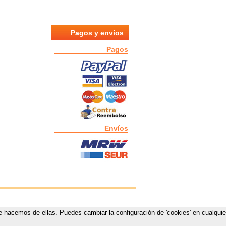
Pagos y envíos
Pagos
Envíos
que hacemos de ellas. Puedes cambiar la configuración de 'cookies' en cualquie
estas.com