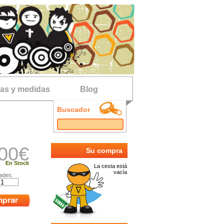
las y medidas
Blog
Buscador
00
€
Su compra
En Stock
La cesta está
vacía
ades: