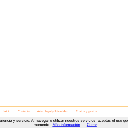
Inicio
Contacto
Aviso legal y Privacidad
Envíos y gastos
eriencia y servicio. Al navegar o utilizar nuestros servicios, aceptas el uso 
ara las fiestas
C/ Numancia, 8
,
Soria
, (
Soria
).
Teléfono:
975230078
https://www.visteteparalasfi
momento.
Más información
Cerrar
Diseño y desarrollo web
por
www.NetyTec.com