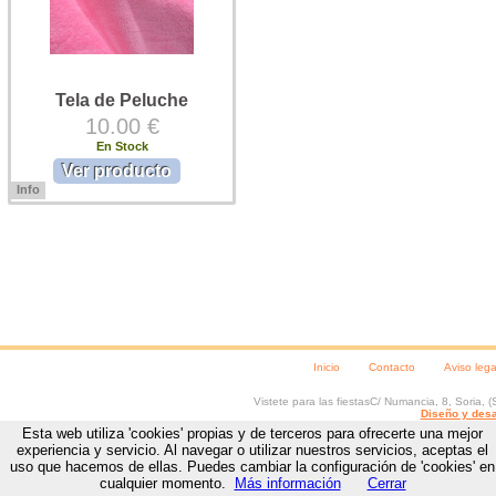
Tela de Peluche
10.00 €
En Stock
Ver producto
Info
Tela de peluche para disfraces.
Tela de peluche de pelo corto, en
1,50 cms. de ancho. Precio tela de
peluche: 1 m. x 1,50 cms.
Inicio
Contacto
Aviso lega
Vistete para las fiestas
C/ Numancia, 8
,
Soria
, (
Diseño y desa
Esta web utiliza 'cookies' propias y de terceros para ofrecerte una mejor
experiencia y servicio. Al navegar o utilizar nuestros servicios, aceptas el
uso que hacemos de ellas. Puedes cambiar la configuración de 'cookies' en
cualquier momento.
Más información
Cerrar