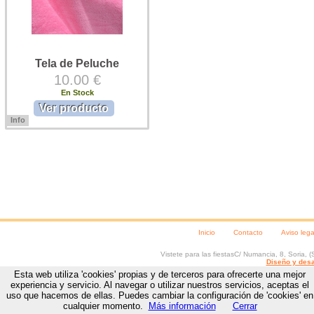
Tela de Peluche
10.00 €
En Stock
Ver producto
Info
Tela de peluche para disfraces.
Tela de peluche de pelo corto, en
1,50 cms. de ancho. Precio tela de
peluche: 1 m. x 1,50 cms.
Inicio
Contacto
Aviso lega
Vistete para las fiestas
C/ Numancia, 8
,
Soria
, (
Diseño y desa
Esta web utiliza 'cookies' propias y de terceros para ofrecerte una mejor
experiencia y servicio. Al navegar o utilizar nuestros servicios, aceptas el
uso que hacemos de ellas. Puedes cambiar la configuración de 'cookies' en
cualquier momento.
Más información
Cerrar