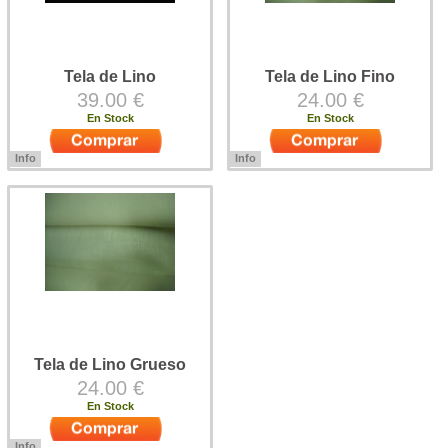
Tela de Lino
Tela de Lino Fino
39.00 €
24.00 €
En Stock
En Stock
Info
Info
Tela de lino 100 %, para la
Tela de lino 100 % fino, para la
confección de tus trajes regionales
confección de trajes tradiccionales
o trajes tradicionales. Tela de lino
o trajes regionales. Ancho tela de
100 % ideal para camisas,
lino: 150 cms.
espaldas de ...
Tela de Lino Grueso
24.00 €
En Stock
Info