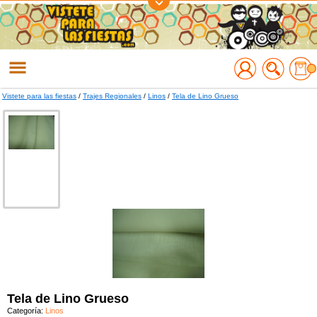
Regístrate
Accede
Vistete para las fiestas
/
Trajes Regionales
/
Linos
/
Tela de Lino Grueso
Tela de Lino Grueso
Categoría:
Linos