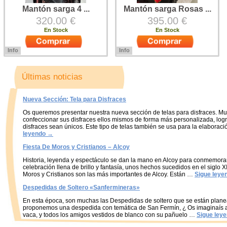
Mantón sarga 4 ...
Mantón sarga Rosas ...
320.00 €
395.00 €
En Stock
En Stock
Info
Info
Mantón de sarga modelo 4 rosas
Mantón de sarga modelo rosas en
en tonos rojos con detalles en azul
tonos rojos y ocres y pequeños
y verdeFleco hecho a mano de 4
detalles en azulFleco hecho a
Últimas noticias
vueltas Medidas: 130 cm x 130 cm
mano de 8 vueltas Medidas: 130
+ fleco
cm x 130 cm + fleco
Nueva Sección: Tela para Disfraces
Os queremos presentar nuestra nueva sección de telas para disfraces. Mu
confeccionar sus disfraces ellos mismos de forma más personalizada, lo
disfraces sean únicos. Este tipo de telas también se usa para la elaborac
leyendo
→
Fiesta De Moros y Cristianos – Alcoy
Historia, leyenda y espectáculo se dan la mano en Alcoy para conmemora
celebración llena de brillo y fantasía, unos hechos sucedidos en el siglo XII
Moros y Cristianos son las más importantes de Alcoy. Están …
Sigue leye
Despedidas de Soltero «Sanfermineras»
En esta época, son muchas las Despedidas de soltero que se están plane
proponemos una despedida con temática de San Fermín, ¿ Os imaginaís a
vaca, y todos los amigos vestidos de blanco con su pañuelo …
Sigue ley