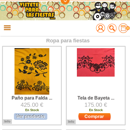
Regístrate
Accede
Ropa para fiestas
Paño para Falda ...
Tela de Bayeta ...
425.00 €
175.00 €
En Stock
En Stock
Ver producto
Info
Info
Paño para falda regional bordado,
Tela de bayeta especial para