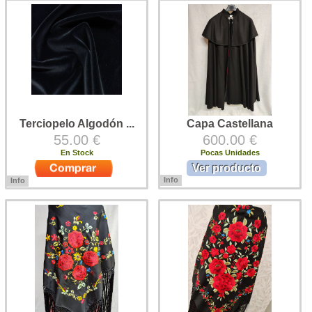
en negro o en colores. Altura del
faldas de trajes regionales. Tela
bordado: 40 cms. aprox. El paño
más ligera que el paño, en fondo
va en una sola tira de 1.10 x 2.80
rojo, con el dibujo labrado en color
m., ...
...
Terciopelo Algodón ...
Capa Castellana
55.00 €
600.00 €
En Stock
Pocas Unidades
Ver producto
Info
Info
Capa Castellana. Capa Castellana
Tela de Terciopelo para Trajes
para trajes regionales o Semana
Regionales. 100% Algodón 1,50m
Santa. Capa de paño negro, con
de ancho Precio por metro lineal
capillo, pasamanería y vistas de
terciopelo ...