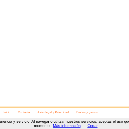
Inicio
Contacto
Aviso legal y Privacidad
Envíos y gastos
eriencia y servicio. Al navegar o utilizar nuestros servicios, aceptas el uso 
ara las fiestas
C/ Numancia, 8
,
Soria
, (
Soria
).
Teléfono:
975230078
https://www.visteteparalasfi
momento.
Más información
Cerrar
Diseño y desarrollo web
por
www.NetyTec.com