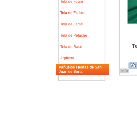
Tela de Foam
Tela de Fieltro
Tela de Lamé
Tela de Peluche
Te
Tela de Raso
Arpillera
Ve
Pañuelos Fiestas de San
Info
Juan de Soria
Tela de fie
Tela de fie
manualidad
en 90 cms
tela de fie