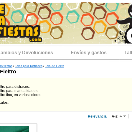
ambios y Devoluciones
Envíos y gastos
Tal
as fiestas
/
Telas para Disfraces
/
Tela de Fieltro
Fieltro
eltro para disfraces.
eltro para manualidades.
ltro fina, en varios colores.
culos.
Relevancia
A-z: