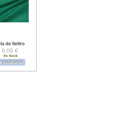
la de fieltro
6.00 €
En Stock
r producto
ltro para disfraces.
ltro para
es. Tela de fieltro
. de ancho. Precio
ltro 1 m. x 0,90 cms.