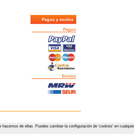
Pagos y envíos
Pagos
Envíos
que hacemos de ellas. Puedes cambiar la configuración de 'cookies' en cualquie
estas.com