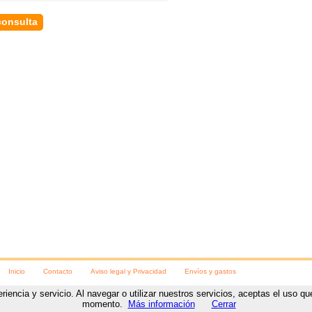
Inicio
Contacto
Aviso legal y Privacidad
Envíos y gastos
eriencia y servicio. Al navegar o utilizar nuestros servicios, aceptas el uso 
ara las fiestas
C/ Numancia, 8
,
Soria
, (
Soria
).
Teléfono:
975230078
https://www.visteteparalasfi
momento.
Más información
Cerrar
Diseño y desarrollo web
por
www.NetyTec.com