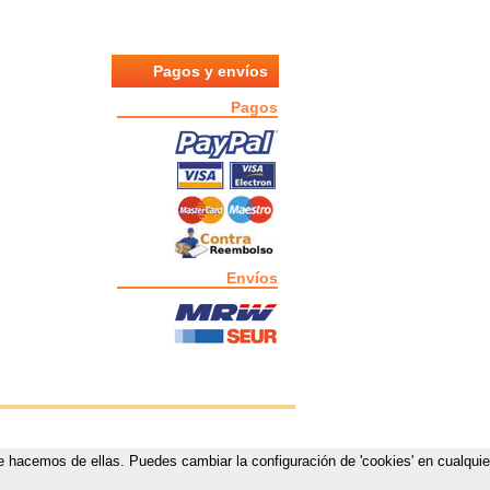
Pagos y envíos
Pagos
Envíos
que hacemos de ellas. Puedes cambiar la configuración de 'cookies' en cualquie
estas.com