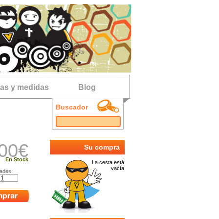
las y medidas
Blog
Buscador
00
€
Su compra
En Stock
La cesta está
vacía
ades: