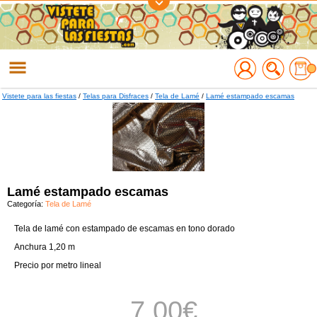
Regístrate
Accede
Vistete para las fiestas
/
Telas para Disfraces
/
Tela de Lamé
/
Lamé estampado escamas
Lamé estampado escamas
Categoría:
Tela de Lamé
Tela de lamé con estampado de escamas en tono dorado
Anchura 1,20 m
Precio por metro lineal
7.00
€