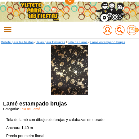
Regístrate
Accede
Vistete para las fiestas
/
Telas para Disfraces
/
Tela de Lamé
/
Lamé estampado brujas
Lamé estampado brujas
Categoría:
Tela de Lamé
Tela de lamé con dibujos de brujas y calabazas en dorado
Anchura 1,40 m
Precio por metro lineal