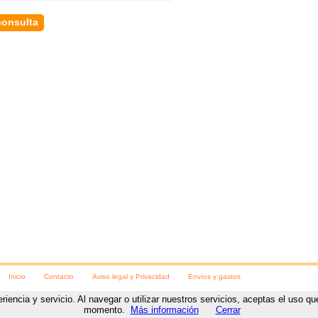
Inicio
Contacto
Aviso legal y Privacidad
Envíos y gastos
eriencia y servicio. Al navegar o utilizar nuestros servicios, aceptas el uso 
ara las fiestas
C/ Numancia, 8
,
Soria
, (
Soria
).
Teléfono:
975230078
https://www.visteteparalasfi
momento.
Más información
Cerrar
Diseño y desarrollo web
por
www.NetyTec.com