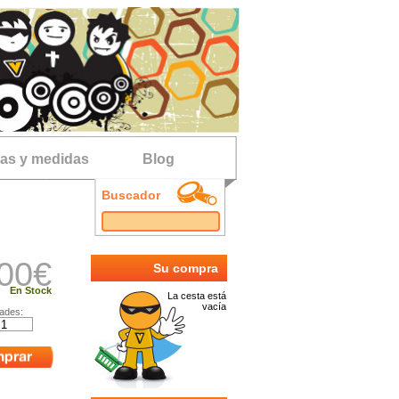
las y medidas
Blog
Buscador
00
€
Su compra
En Stock
La cesta está
vacía
ades: