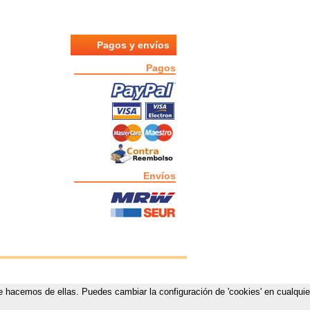
Pagos y envíos
Pagos
Envíos
que hacemos de ellas. Puedes cambiar la configuración de 'cookies' en cualquie
estas.com