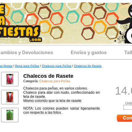
ambios y Devoluciones
Envíos y gastos
Tal
as fiestas
/
Ropa para Peñas
/
Chalecos para Peñas
/
Chalecos de Rasete
Chalecos de Rasete
Categoría:
Chalecos para Peñas
14.
Chalecos para peñas, en varios colores.
Chaleco para atar con nudo, confeccionado en
tela de rasete.
Mismo colorido que la tela de rasete.
Unid
NOTA: Los colores pueden variar ligeramente
con respecto a las fotos.