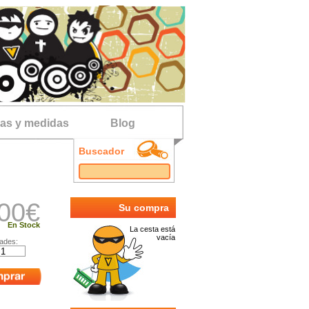
las y medidas
Blog
Buscador
00
€
Su compra
En Stock
La cesta está
vacía
ades: