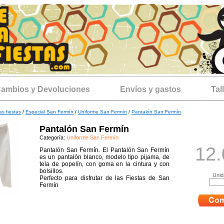
ambios y Devoluciones
Envíos y gastos
Tal
as fiestas
/
Especial San Fermín
/
Uniforme San Fermín
/
Pantalón San Fermín
Pantalón San Fermín
Categoría:
Uniforme San Fermín
12.
Pantalón San Fermín. El Pantalón San Fermín
es un pantalón blanco, modelo tipo pijama, de
tela de popelín, con goma en la cintura y con
bolsillos.
Unid
Perfecto para disfrutar de las Fiestas de San
Fermín