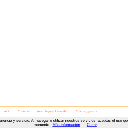
Inicio
Contacto
Aviso legal y Privacidad
Envíos y gastos
eriencia y servicio. Al navegar o utilizar nuestros servicios, aceptas el uso 
ara las fiestas
C/ Numancia, 8
,
Soria
, (
Soria
).
Teléfono:
975230078
https://www.visteteparalasfi
momento.
Más información
Cerrar
Diseño y desarrollo web
por
www.NetyTec.com