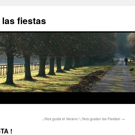
 las fiestas
¡ Nos gusta el Verano ! ¡ Nos gustan las Fiestas!
→
TA !