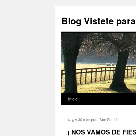
Blog Vistete para
Inicio
Saltar
al
←
¡¡ A 30 días para San Fermín !!
contenido
¡ NOS VAMOS DE FIES