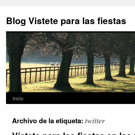
Blog Vistete para las fiestas
Inicio
Saltar
al
twitter
Archivo de la etiqueta:
contenido